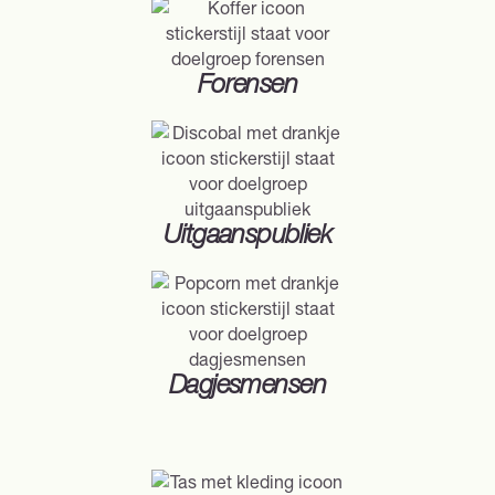
Forensen
Forensen gaan met de metro om van en naar het werk te
pendelen. Het betreft professionals uit alle sectoren die
meermaals per week vooral tijdens de spitsuren reizen.
Vaak bezitten deze reizigers een zakelijk ov-
Uitgaanspubliek
abonnement.
(Horeca)gelegenheden als restaurants, bars, festivals en
(nacht)clubs. Dat zijn de bestemmingen waarvoor deze
reizigers, meestal laat op de avond, de metro nemen.
Dagjesmensen
Het reismotief van deze doelgroep omvat consumenten
die de metro gebruiken voor vrijetijdsactiviteiten. Dit
kunnen bezoeken zijn aan dierentuinen, (pret)parken,