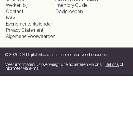
Werken bij
Inventory Guide
Kies jouw doel
Contact
Doelgroepen
FAQ
Naamsbekendheid
Conversie
Merkoverweging
Evenementenkalender
Privacy Statement
Algemene Voorwaarden
© 2026 CS Digital Media, Incl. alle rechten voorbehouden
Meer informatie? Of overweegt u te adverteren via ons?
Bel ons
of
informeer
via e-mail