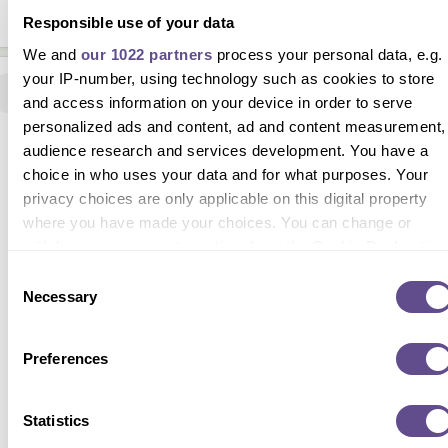
Responsible use of your data
A post shared by SOPHIA MAE (@sophiamae)
We and
our 1022 partners
process your personal data, e.g.
your IP-number, using technology such as cookies to store
and access information on your device in order to serve
personalized ads and content, ad and content measurement,
audience research and services development. You have a
choice in who uses your data and for what purposes. Your
privacy choices are only applicable on this digital property
where you have made your choices. You can change or
withdraw your consent any time from the Cookie Declaration
or by clicking on the Privacy trigger icon.
Consent
Necessary
Selection
If you allow, we would also like to:
Collect information about your geographical location
Preferences
which can be accurate to within several meters
View this post on Instagram
Identify your device by actively scanning it for specifi
characteristics (fingerprinting)
Statistics
Find out more about how your personal data is processed