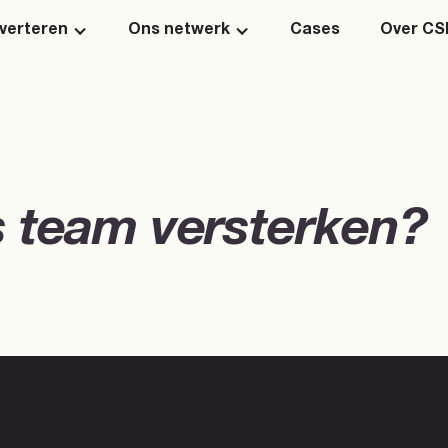
verteren
Ons netwerk
Cases
Over C
 bij CS Digita
s team versterken?