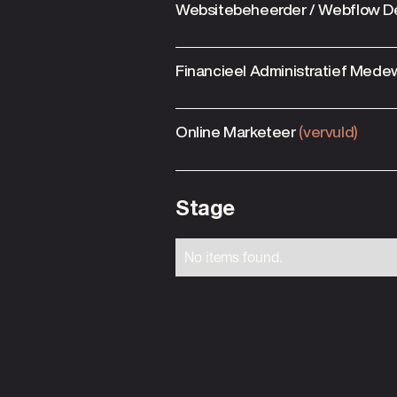
Websitebeheerder / Webflow D
Financieel Administratief Med
Online Marketeer
(vervuld)
Stage
No items found.