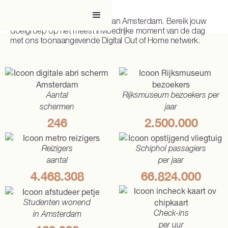
Domineer het metronetwerk van Amsterdam. Bereik jouw
doelgroep op het meest invloedrijke moment van de dag
met ons toonaangevende Digital Out of Home netwerk.
Aantal
Rijksmuseum bezoekers per
schermen
jaar
246
2.500.000
Reizigers
Schiphol passagiers
aantal
per jaar
4.468.308
66.824.000
Studenten wonend
Check-ins
in Amsterdam
per uur