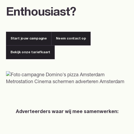
Enthousiast?
Start jouw campagne
Neem contact op
Start jouw campagne
Neem contact op
Bekijk onze tariefkaart
Bekijk onze tariefkaart
Adverteerders waar wij mee samenwerken: