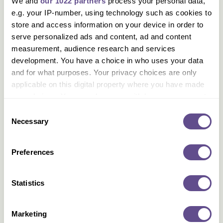
We and
our 1022 partners
process your personal data,
Postjesweg
e.g. your IP-number, using technology such as cookies to
Lelylaan
store and access information on your device in order to
Heemstedestraat
serve personalized ads and content, ad and content
measurement, audience research and services
Henk Sneevlietweg
development. You have a choice in who uses your data
Amstelveenseweg
and for what purposes. Your privacy choices are only
RAI
applicable on this digital property where you have made
Overamstel
your choices. You can change or withdraw your consent
any time from the Cookie Declaration or by clicking on
Venserpolder
Consent
the Privacy trigger icon.
Necessary
Selection
Diemen Zuid
Verrijn Stuartweg
If you allow, we would also like to:
Preferences
Ganzenhoef
Collect information about your geographical
Kraaiennest
location which can be accurate to within several
meters
Statistics
Gaasperplas
Identify your device by actively scanning it for
specific characteristics (fingerprinting)
Marketing
Find out more about how your personal data is processed