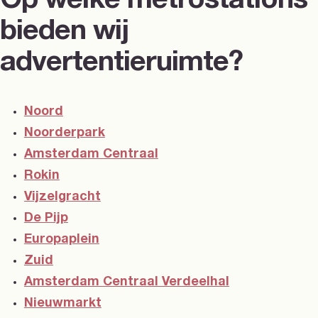
Op welke metrostations
bieden wij
advertentieruimte?
Noord
Noorderpark
Amsterdam Centraal
Rokin
Vijzelgracht
De Pijp
Europaplein
Zuid
Amsterdam Centraal Verdeelhal
Nieuwmarkt