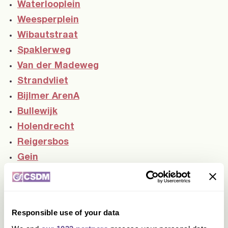
Waterlooplein
Weesperplein
Wibautstraat
Spaklerweg
Van der Madeweg
Strandvliet
Bijlmer ArenA
Bullewijk
Holendrecht
Reigersbos
Gein
Isolatorweg
Sloterdijk
De Vlugtlaan
Responsible use of your data
Jan van Galenstraat