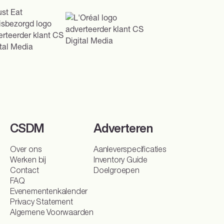
CSDM
Adverteren
Sparren over je DOOH-campagne?
Over ons
Aanleverspecificaties
Werken bij
Inventory Guide
Kies jouw doel
Contact
Doelgroepen
FAQ
Naamsbekendheid
Conversie
Merkoverweging
Evenementenkalender
Privacy Statement
Algemene Voorwaarden