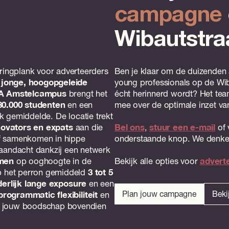
campagne
Wibautstra
pringplank voor adverteerders
Ben je klaar om de duizenden 
jonge, hoogopgeleide
young professionals op de Wi
A Amstelcampus
brengt het
écht herinnerd wordt? Het tea
30.000 studenten
en een
mee over de optimale inzet van
ijk gemiddelde. De locatie trekt
novators en expats
aan die
Bel ons
,
stuur een e-mail
of 
f samenkomen in hippe
onderstaande knop. We denke
 aandacht dankzij een netwerk
rmen
op ooghoogte in de
Bekijk alle opties voor
advert
op het perron gemiddeld
3 tot 5
derlijk lange exposure
en een
Plan jouw campagne
Beki
programmatic flexibiliteit
en
e jouw boodschap bovendien