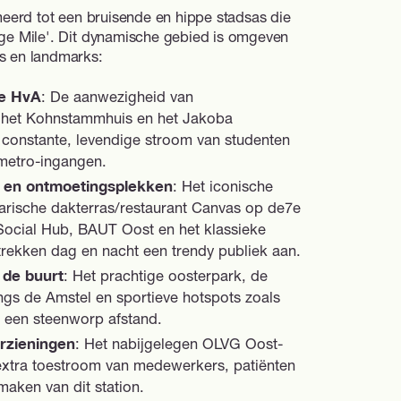
meerd tot een bruisende en hippe stadsas die
ge Mile'. Dit dynamische gebied is omgeven
s en landmarks:
e HvA
: De aanwezigheid van
 het Kohnstammhuis en het Jakoba
 constante, levendige stroom van studenten
metro-ingangen.
 en ontmoetingsplekken
: Het iconische
darische dakterras/restaurant Canvas op de7e
Social Hub, BAUT Oost en het klassieke
rekken dag en nacht een trendy publiek aan.
 de buurt
: Het prachtige oosterpark, de
ngs de Amstel en sportieve hotspots zoals
 een steenworp afstand.
rzieningen
: Het nabijgelegen OLVG Oost-
extra toestroom van medewerkers, patiënten
aken van dit station.