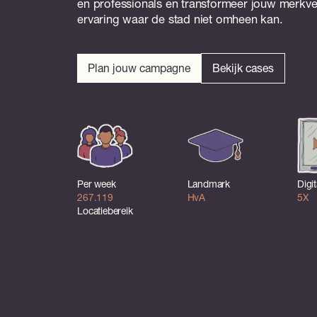
en professionals en transformeer jouw merkve
ervaring waar de stad niet omheen kan.
Plan jouw campagne
Bekijk cases
Per week
Landmark
Digit
267.119
HvA
5X
Locatiebereik