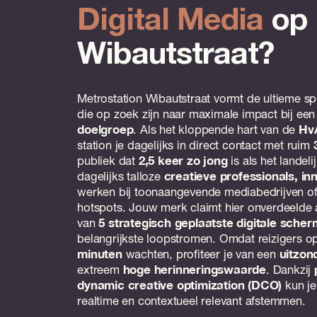
Digital Media
op
Wibautstraat?
Metrostation Wibautstraat vormt de ultieme s
die op zoek zijn naar maximale impact bij een
doelgroep
. Als het kloppende hart van de
Hv
station je dagelijks in direct contact met ruim
publiek dat
2,5 keer zo jong
is als het landel
dagelijks talloze
creatieve professionals, in
werken bij toonaangevende mediabedrijven o
hotspots. Jouw merk claimt hier onverdeelde
van
5 strategisch geplaatste digitale sche
belangrijkste loopstromen. Omdat reizigers 
minuten
wachten, profiteer je van een
uitzon
extreem
hoge herinneringswaarde
. Dankzij
dynamic creative optimization (DCO)
kun j
realtime en contextueel relevant afstemmen.