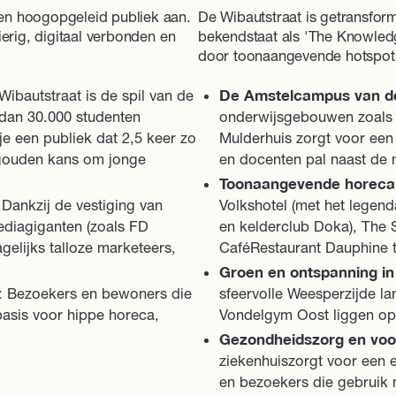
 en hoogopgeleid publiek aan.
De Wibautstraat is getransfor
ierig, digitaal verbonden en
bekendstaat als 'The Knowled
door toonaangevende hotspot
Wibautstraat is de spil van de
De Amstelcampus van d
dan 30.000 studenten
onderwijsgebouwen zoals
e een publiek dat 2,5 keer zo
Mulderhuis zorgt voor een
n gouden kans om jonge
en docenten pal naast de 
Toonaangevende horeca
 Dankzij de vestiging van
Volkshotel (met het legen
ediagiganten (zoals FD
en kelderclub Doka), The 
gelijks talloze marketeers,
CaféRestaurant Dauphine t
Groen en ontspanning in
: Bezoekers en bewoners die
sfeervolle Weesperzijde la
basis voor hippe horeca,
Vondelgym Oost liggen op
Gezondheidszorg en voo
ziekenhuiszorgt voor een 
en bezoekers die gebruik m