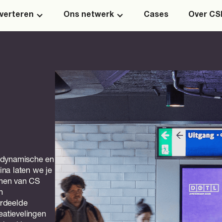
verteren
Ons netwerk
Cases
Over C
 dynamische en
na laten we je
rmen van CS
n
erdeelde
eatievelingen