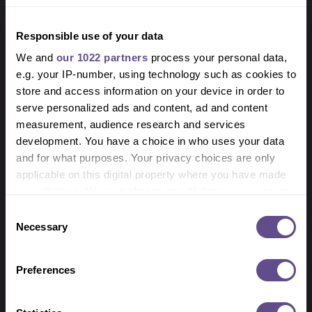
Je registreert al je werkzaamheden
Responsible use of your data
nauwkeurig in onze systemen.
We and
our 1022 partners
process your personal data,
Je denkt actief mee over technische
e.g. your IP-number, using technology such as cookies to
verbeteringen, efficiëntere
store and access information on your device in order to
onderhoudswerkzaamheden en een hogere
serve personalized ads and content, ad and content
uptime van onze netwerken.
measurement, audience research and services
Professioneel vertegenwoordigen van CSAT
development. You have a choice in who uses your data
richting stakeholders op locatie.
and for what purposes. Your privacy choices are only
applicable on this digital property where you have made
your choices. You can change or withdraw your consent
any time from the Cookie Declaration or by clicking on
Consent
Wat breng jij mee?
the Privacy trigger icon.
Necessary
Selection
Affiniteit met techniek, bij voorkeur
If you allow, we would also like to:
Preferences
elektrotechniek, mechatronica of
Collect information about your geographical
installatietechniek.
location which can be accurate to within several
meters