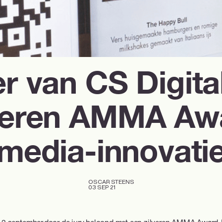
r van CS Digita
lveren AMMA Aw
media-innovati
OSCAR STEENS
03 SEP 21