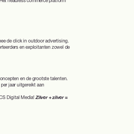
 Het headless commerce platform
e de click in outdoor advertising.
erteerders en exploitanten zowel de
oncepten en de grootste talenten.
er jaar uitgereikt aan
CS Digital Media!
Zilver + zilver =