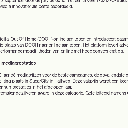
 2 september door de jury beloond met een zilveren AMMA Award.
Media Innovatie’ als beste beoordeeld.
igital Out Of Home (DOOH)
online aankopen en introduceert daarme
tie plaats van DOOH naar online aankopen. Het platform levert adv
rformance mogelijkheden van online met hoge conversieratio’s.
 mediaprestaties
jaar dé mediaprijzen voor de beste campagnes, de opvallendste c
king plaats in SugarCity in Halfweg. Deze vakprijs wordt één keer p
 hun prestaties in het afgelopen jaar.
maker de zilveren award in deze categorie. Gefeliciteerd namens 