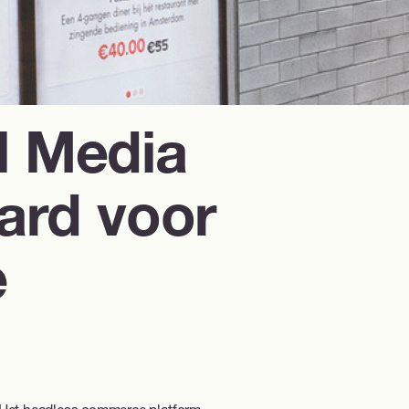
l Media
ard voor
e