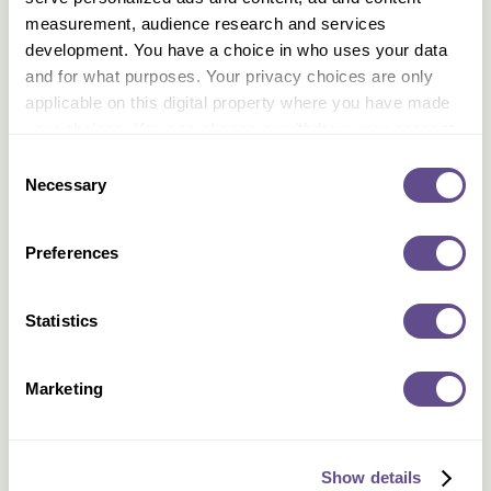
technologische basis hiervan wordt gevormd door
measurement, audience research and services
programmatic marketing, legt CS Digital Media CEO
development. You have a choice in who uses your data
Radjen van Wilsem uit in de eerste editie van dit blad:
and for what purposes. Your privacy choices are only
‘Zo rond 2025 leven we, denk ik, in een transactie
applicable on this digital property where you have made
gestuurde maatschappij met assisted economic
your choices. You can change or withdraw your consent
decisions. Dat klinkt misschien ingewikkeld, maar het
betekent dat mijn device bijvoorbeeld aangeeft dat ik
any time from the Cookie Declaration or by clicking on
Consent
onderweg naar België ben en dat alles is geregeld;
the Privacy trigger icon.
Necessary
Selection
verzekeringen en alles wat erbij hoort. Dat is de kern
van programmatic, veel transacties die we nu nog
If you allow, we would also like to:
dagelijks moeten uitvoeren worden voor ons
Preferences
Collect information about your geographical
persoonlijk georganiseerd. Programmatic maakt ons
location which can be accurate to within several
leven dus alleen maar makkelijker.’
meters
Statistics
Het mobiliteitsconcept dat CS Digital Media in het
Identify your device by actively scanning it for
kader van het Amsterdamse ‘Smart City’ schetste,
specific characteristics (fingerprinting)
berust op dezelfde programmatic uitgangspunten.
Marketing
Find out more about how your personal data is processed
Mark Bontekoning: ‘Het gaat om een visie voor de
and set your preferences in the
details section
.
lange termijn, pakweg tot 2025, het jaar waarin
Amsterdam een deel van de Smart City, namelijk
‘Mobility As A Service (MAAS) operationeel wil
We use cookies to personalise content and ads, to provide
Show details